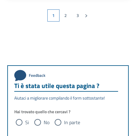
›
1
2
3
Feedback
Ti è stata utile questa pagina ?
Aiutaci a migliorare compilando il form sottostante!
Hai trovato quello che cercavi ?
Si
No
In parte