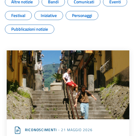
Altre notizie
Bandi
Comunicati
Eventi
Festival
Iniziative
Personaggi
Pubblicazioni notizie
RICONOSCIMENTI
- 21 MAGGIO 2026