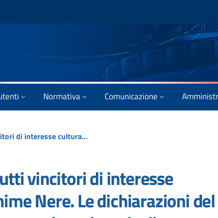
utenti
Normativa
Comunicazione
Amministr
David di Donatello 59, tutti vincitori di interesse culturale. Trionfo per Anime Nere. Le dichiarazioni del Ministro Franceschini durante la cerimonia di premiazione al Quirinale.
tti vincitori di interesse
nime Nere. Le dichiarazioni del