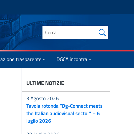
Cerca nel sito
azione trasparente
DGCA incontra
ULTIME NOTIZIE
3 Agosto 2026
Tavola rotonda “Dg-Connect meets
the Italian audiovisual sector” – 6
luglio 2026