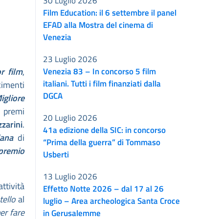
30 Luglio 2026
Film Education: il 6 settembre il panel
EFAD alla Mostra del cinema di
Venezia
23 Luglio 2026
or film
,
Venezia 83 – In concorso 5 film
italiani. Tutti i film finanziati dalla
cimenti
DGCA
igliore
i premi
20 Luglio 2026
zzarini
.
41a edizione della SIC: in concorso
iana
di
“Prima della guerra” di Tommaso
premio
Usberti
13 Luglio 2026
attività
Effetto Notte 2026 – dal 17 al 26
tello
al
luglio – Area archeologica Santa Croce
er fare
in Gerusalemme