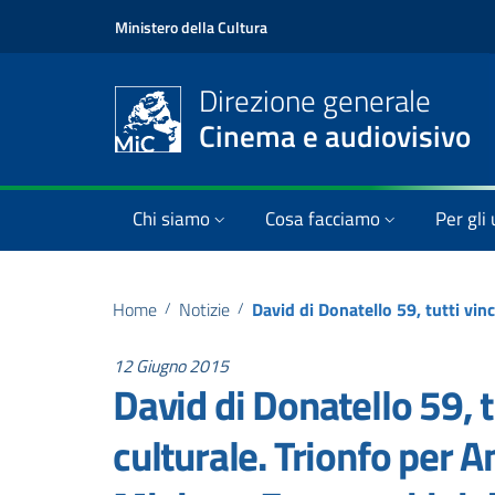
Ministero della Cultura
Direzione generale
Cinema e audiovisivo
Chi siamo
Cosa facciamo
Per gli 
Home
/
Notizie
/
12 Giugno 2015
David di Donatello 59, tu
culturale. Trionfo per A