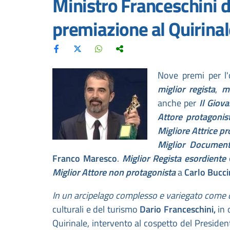
Ministro Franceschini d
premiazione al Quirinal
Nove premi per l
miglior regista
,
m
anche per
Il Giov
Attore
protagonis
Migliore Attrice p
Miglior Document
Franco Maresco
.
Miglior Regista esordiente
Miglior Attore non protagonista
a
Carlo Bucci
In un arcipelago complesso e variegato come 
culturali e del turismo
Dario Franceschini,
in 
Quirinale, intervento al cospetto del Preside