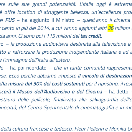
e sulle sue grandi potenzialità
.
L'Italia oggi è estre
é offre location di struggente bellezza, un’eccellenza pro
el
FUS
– ha aggiunto il Ministro –
quest’anno il cinema
er cento in più del 2014, a cui vanno aggiunti altri
36
milioni 
da anni. Ci sono poi i 115 milioni del
tax credit
.
tro
– la produzione audiovisiva destinata alla televisione e
to a rafforzare la produzione indipendente italiana e ad a
 l’immagine dell’Italia all’estero
.
le
– ha poi ricordato –
che in tante comunità rappresen
paese. Ecco perché abbiamo imposto
il vincolo di destinazion
ella misura del 30% dei costi sostenuti
per il ripristino, il re
cerà il Museo dell’Audiovisivo e del Cinema
– ha detto
tauro delle pellicole, finalizzato alla salvaguardia dell
inecittà, del Centro Sperimentale di cinematografia e in molt
 della cultura francese e tedesco, Fleur Pellerin e Monika Gr