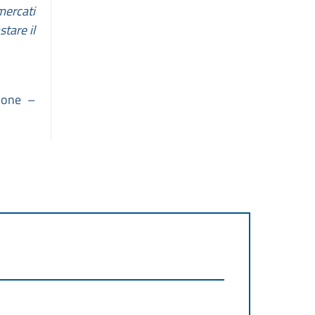
mercati
tare il
ione –