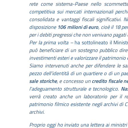
rete come sistema-Paese nello scommetter
competitiva sui mercati internazionali perch
consolidata e vantaggi fiscali significativi
.
N
disposizione
106 milioni di euro
, cioè il 18 p
per i debiti pregressi che non venivano pagati 
Per la prima volta –
ha sottolineato il Minis
può beneficiare di un sostegno pubblico diret
investimenti esteri e valorizzare il patrimonio e
Siamo intervenuti anche per difendere le sa
pezzo dell’identità di un quartiere o di un 
sale storiche
, e concesso un
credito fiscale n
l'adeguamento strutturale e tecnologico
.
Nas
verrà creato anche un laboratorio per il res
patrimonio filmico esistente negli archivi di C
archivi
.
Proprio oggi ho inviato una lettera ai ministri