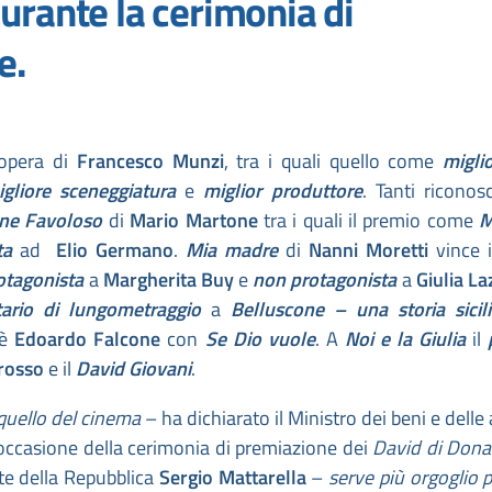
urante la cerimonia di
e.
'opera di
Francesco Munzi
, tra i quali quello come
migli
igliore sceneggiatura
e
miglior produttore
. Tanti riconos
ane Favoloso
di
Mario Martone
tra i quali il premio come
M
ta
ad
Elio Germano
.
Mia madre
di
Nanni Moretti
vince 
rotagonista
a
Margherita Buy
e
non protagonista
a
Giulia La
ario di lungometraggio
a
Belluscone – una storia sicil
è
Edoardo Falcone
con
Se Dio vuole
. A
Noi e la Giulia
il
rosso
e il
David Giovani
.
quello del cinema
– ha dichiarato il Ministro dei beni e delle 
occasione della cerimonia di premiazione dei
David di Dona
nte della Repubblica
Sergio Mattarella
–
serve più orgoglio p