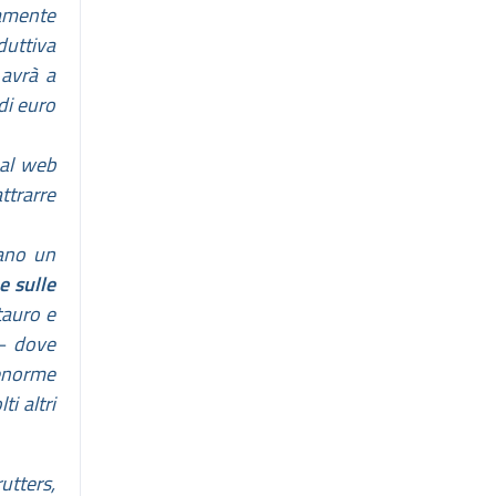
mamente
duttiva
 avrà a
di euro
 al web
ttrarre
tano un
e sulle
stauro e
 –
dove
’enorme
i altri
utters,