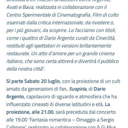
Avati e Bava, realizzata in collaborazione con il
Centro Sperimentale di Cinematografia. Film di culto
osannati dalla critica internazionale, da rivedere o,
per i più giovani, da scoprire. Lo facciamo con titoli,
come i quattro di Dario Argento curati da Cinecittà,
restituiti agli spettatori in versioni brillantemente
restaurate. Un atto d’amore per un grande cinema
italiano, che sono certa attirerà e divertirà il pubblico
della nostra città
“.
Si parte Sabato 20 luglio
, con la proiezione di un cult
amato da generazioni di fan,
Suspiria
, di
Dario
Argento
, capolavoro di sguardo e atmosfera che ha
influenzato cineasti di diverse latitudini e età.
La
proiezione, alle 21.00
, sarà preceduta dal concerto
alle 19.00 ‘Fantasia romantica – Omaggio a Sergio
Calligaris’, realizzato in collaborazione con A.Gi.Mus,