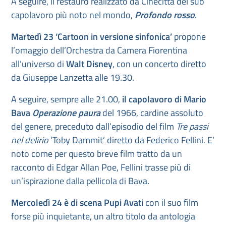
A seguire, il restauro realizzato da Cinecittà del suo
capolavoro più noto nel mondo,
Profondo rosso
.
Martedì 23 ‘Cartoon in versione sinfonica’
propone
l’omaggio dell’Orchestra da Camera Fiorentina
all’universo di
Walt Disney
, con un concerto diretto
da Giuseppe Lanzetta alle 19.30.
A seguire, sempre alle 21.00,
il capolavoro di Mario
Bava
Operazione paura
del 1966, cardine assoluto
del genere, preceduto dall’episodio del film
Tre passi
nel delirio
‘Toby Dammit’ diretto da Federico Fellini. E’
noto come per questo breve film tratto da un
racconto di Edgar Allan Poe, Fellini trasse più di
un’ispirazione dalla pellicola di Bava.
Mercoledì 24 è di scena Pupi Avati
con il suo film
forse più inquietante, un altro titolo da antologia