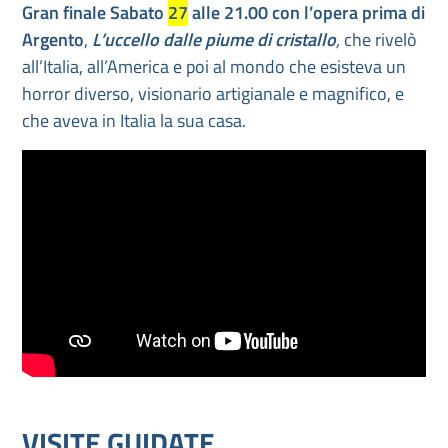
Gran finale Sabato
27
alle 21.00 con l’opera prima di
Argento
,
L’uccello dalle piume di cristallo
,
che rivelò
all’Italia, all’America e poi al mondo che esisteva un
horror diverso, visionario artigianale e magnifico, e
che aveva in Italia la sua casa.
VISITE GUIDATE