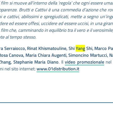
 il film si muove all’interno della ‘regola’ che ogni essere um
apparenze. Brutti e Cattivi è una commedia d’azione che ro
i e cattivi, abilissimi e spregiudicati, mette a segno un’in
ere ed essere offesi, uccidere ed essere uccisi, in una giran
film che, camminando in equilibrio tra il vero e il verosimile
nte al tempo stesso
.
a Serraiocco, Rinat Khismatouline, Shi
Yang
Shi, Marco Pa
, Rosa Canova, Maria Chiara Augenti, Simoncino Martucci, N
 Zhang, Stephanie Maria Diano
. Il
video promozionale
nel 
i nel sito internet:
www.01distribution.it