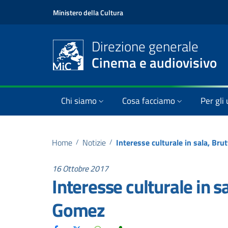
Ministero della Cultura
Direzione generale
Cinema e audiovisivo
Chi siamo
Cosa facciamo
Per gli 
Home
/
Notizie
/
16 Ottobre 2017
Interesse culturale in sa
Gomez