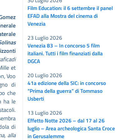
30 Luglio 2026
Film Education: il 6 settembre il panel
EFAD alla Mostra del cinema di
 Gomez
Venezia
enerale
aterale
23 Luglio 2026
olinas
Venezia 83 – In concorso 5 film
izzonti
italiani. Tutti i film finanziati dalla
afica
di
DGCA
ille et
20 Luglio 2026
on, Voo
41a edizione della SIC: in concorso
gno di
“Prima della guerra” di Tommaso
lpo che
Usberti
n ha le
tacoli.
13 Luglio 2026
 sembra
Effetto Notte 2026 – dal 17 al 26
dola di
luglio – Area archeologica Santa Croce
ma, alla
in Gerusalemme