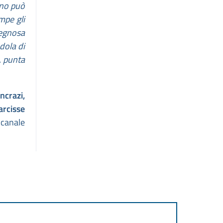
ano può
mpe gli
gegnosa
dola di
, punta
ncrazi,
arcisse
canale