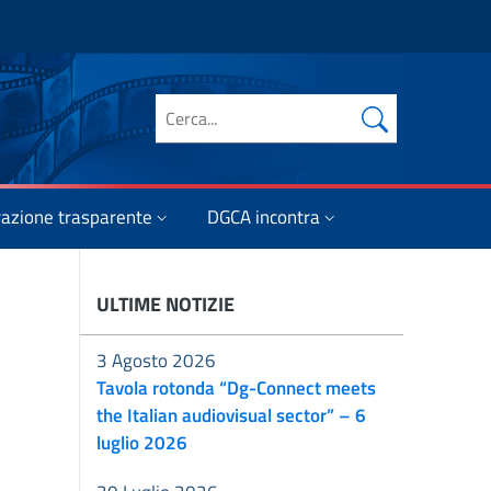
Cerca nel sito
azione trasparente
DGCA incontra
ULTIME NOTIZIE
3 Agosto 2026
Tavola rotonda “Dg-Connect meets
the Italian audiovisual sector” – 6
luglio 2026