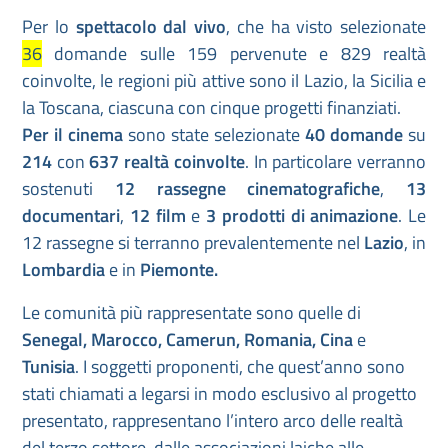
Per lo
spettacolo dal vivo
, che ha visto selezionate
36
domande sulle 159 pervenute e 829 realtà
coinvolte, le regioni più attive sono il Lazio, la Sicilia e
la Toscana, ciascuna con cinque progetti finanziati.
Per il cinema
sono state selezionate
40 domande
su
214
con
637 realtà coinvolte
. In particolare verranno
sostenuti
12 rassegne cinematografiche
,
13
documentari
,
12 film
e
3 prodotti di animazione
. Le
12 rassegne si terranno prevalentemente nel
Lazio
, in
Lombardia
e in
Piemonte.
Le comunità più rappresentate sono quelle di
Senegal, Marocco, Camerun, Romania, Cina
e
Tunisia
. I soggetti proponenti, che quest’anno sono
stati chiamati a legarsi in modo esclusivo al progetto
presentato, rappresentano l’intero arco delle realtà
del terzo settore, dalle associazioni laiche alle