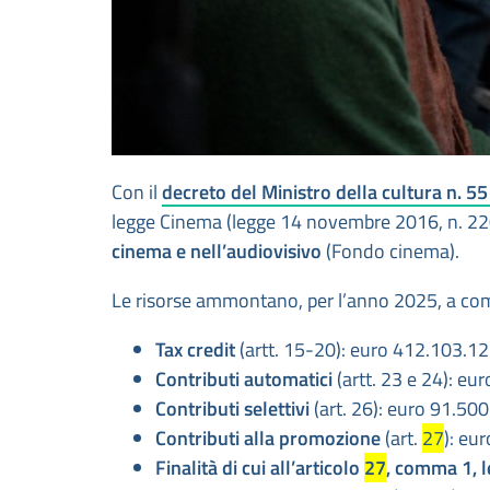
Con il
decreto del Ministro della cultura n. 5
legge Cinema (legge 14 novembre 2016, n. 220)
cinema e nell’audiovisivo
(Fondo cinema).
Le risorse ammontano, per l’anno 2025, a co
Tax credit
(artt. 15-20): euro 412.103.1
Contributi automatici
(artt. 23 e 24): eu
Contributi selettivi
(art. 26): euro 91.50
Contributi alla promozione
(art.
27
): eu
Finalità di cui all’articolo
27
, comma 1, le