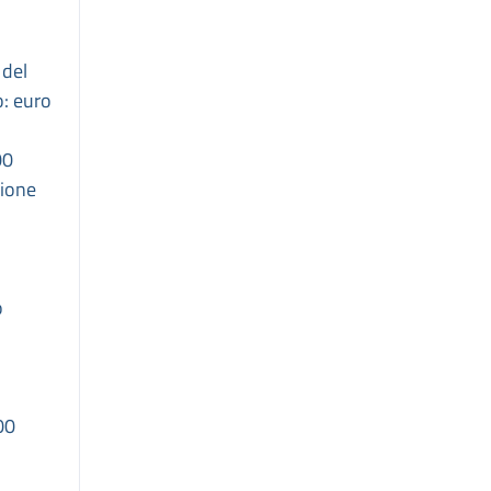
 del
o: euro
00
zione
o
00