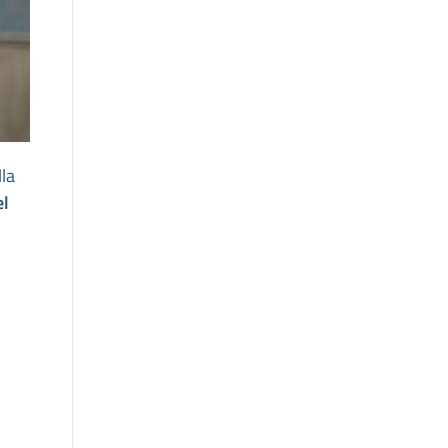
lla
el