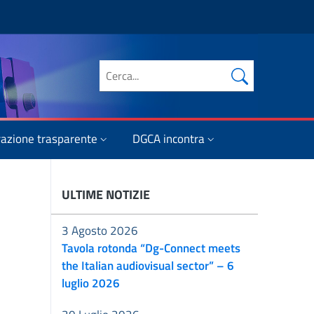
Cerca nel sito
azione trasparente
DGCA incontra
ULTIME NOTIZIE
3 Agosto 2026
l
Tavola rotonda “Dg-Connect meets
the Italian audiovisual sector” – 6
luglio 2026