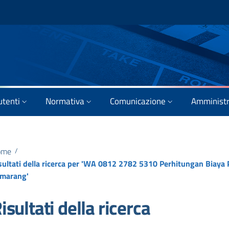
utenti
Normativa
Comunicazione
Amministr
ome
/
sultati della ricerca per 'WA 0812 2782 5310 Perhitungan Biaya
marang'
isultati della ricerca