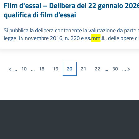
Film d'essai – Delibera del 22 gennaio 202
qualifica di film d’essai
Si pubblica la delibera contenente la valutazione da parte deg
legge 14 novembre 2016, n. 220 e ss.
mm
.ii., delle opere 
‹
›
...
...
...
...
10
18
19
20
21
22
30