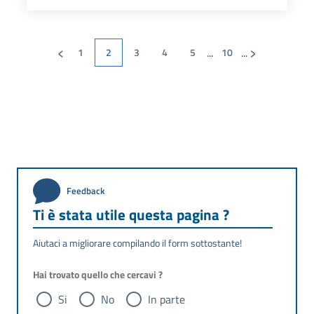
‹
›
...
...
1
2
3
4
5
10
Feedback
Ti è stata utile questa pagina ?
Aiutaci a migliorare compilando il form sottostante!
Hai trovato quello che cercavi ?
Si
No
In parte