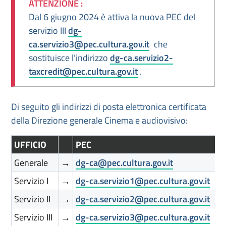
ATTENZIONE :
Dal 6 giugno 2024 è attiva la nuova PEC del
servizio III
dg-
ca.servizio3@pec.cultura.gov.it
che
sostituisce l’indirizzo
dg-ca.servizio2-
taxcredit@pec.cultura.gov.it
.
Di seguito gli indirizzi di posta elettronica certificata
della Direzione generale Cinema e audiovisivo:
UFFICIO
PEC
Generale
→
dg-ca@pec.cultura.gov.it
Servizio I
→
dg-ca.servizio1@pec.cultura.gov.it
Servizio II
→
dg-ca.servizio2@pec.cultura.gov.it
Servizio III
→
dg-ca.servizio3@pec.cultura.gov.it