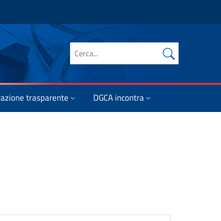
Cerca nel sito
azione trasparente
DGCA incontra