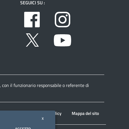
SEGUICI SU :
Facebook
Instagram
Twitter
Youtube
, con il funzionario responsabile o referente di
Note legali
Privacy policy
Mappa del sito
X
ACCETTO