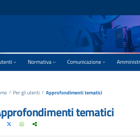
utenti
Normativa
Comunicazione
Amministr
ome
/
Per gli utenti
/
Approfondimenti tematici
pprofondimenti tematici