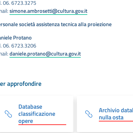
l. 06. 6723.3275
ail:
simone.ambrosetti@cultura.gov.it
rsonale società assistenza tecnica alla proiezione
niele Protano
l. 06. 6723.3206
ail:
daniele.protano@cultura.gov.it
er approfondire
Database
Archivio dat
classificazione
nulla osta
opere