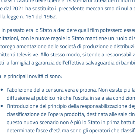
 classificazione delle opere è il sistema di tutela dei minori 
e dal 2021 ha sostituito il precedente meccanismo di nulla o
lla legge n. 161 del 1962.
 in passato era lo Stato a decidere quali film potessero esse
mitazioni, con le nuove regole lo Stato mantiene un ruolo di v
toregolamentazione delle società di produzione e distribuzi
ittenti televisive. Allo stesso modo, si tende a responsabilizz
tti la famiglia) a garanzia dell’effettiva salvaguardia di bambi
a le principali novità ci sono:
l’abolizione della censura vera e propria. Non esiste più l
diffusione al pubblico né che l’uscita in sala sia condizio
l’introduzione del principio della responsabilizzazione deg
classificazione dell’opera prodotta, destinata alle sale cin
questo nuovo scenario non è più lo Stato in prima battuta
determinate fasce d’età ma sono gli operatori che classifi