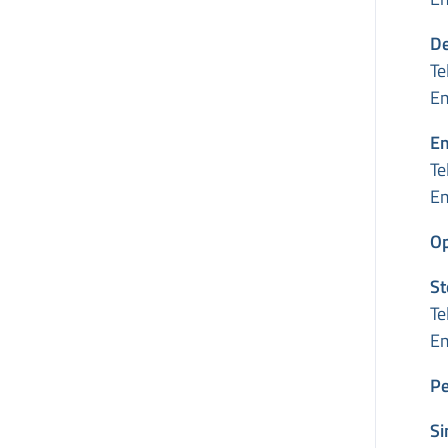
De
Te
Em
E
Te
Em
Op
S
Te
Em
Pe
Si