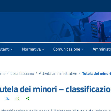
utenti
Normativa
Comunicazione
Amministr
ome
/
Cosa facciamo
/
Attività amministrative
/
Tutela dei minori
utela dei minori – classificazi