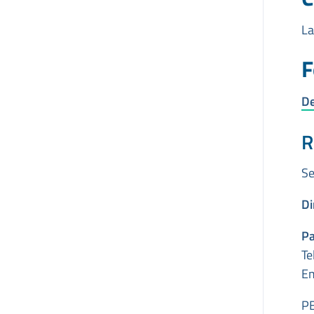
La
F
De
R
Se
Di
Pa
Te
Em
P