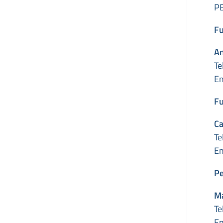
P
Fu
An
Te
Em
Fu
C
Te
Em
Pe
Ma
Te
Em