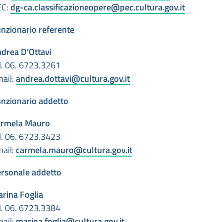
EC:
dg-ca.classificazioneopere@pec.cultura.gov.it
nzionario referente
drea D’Ottavi
l. 06. 6723.3261
ail:
andrea.dottavi@cultura.gov.it
nzionario addetto
armela Mauro
l. 06. 6723.3423
ail:
carmela.mauro@cultura.gov.it
rsonale addetto
rina Foglia
l. 06. 6723.3384
ail:
marina.foglia@cultura.gov.it