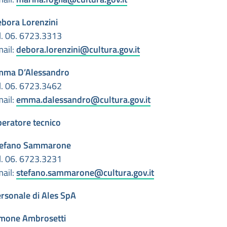
bora Lorenzini
l. 06. 6723.3313
ail:
debora.lorenzini@cultura.gov.it
mma D’Alessandro
l. 06. 6723.3462
ail:
emma.dalessandro@cultura.gov.it
eratore tecnico
tefano Sammarone
l. 06. 6723.3231
ail:
stefano.sammarone@cultura.gov.it
rsonale di Ales SpA
mone Ambrosetti