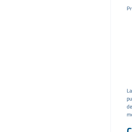
Pr
La
pu
de
mo
C