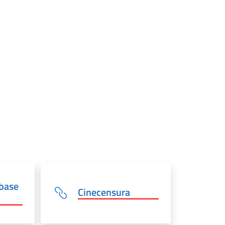
abase
Cinecensura