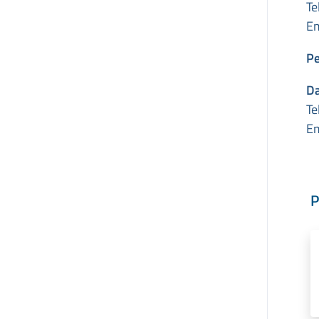
Te
Em
Pe
Da
Te
Em
P