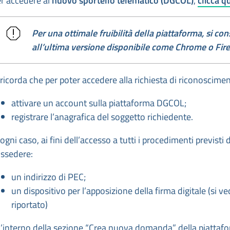
r accedere al
nuovo sportello telematico (DGCOL)
,
clicca qu
Per una ottimale fruibilità della piattaforma, si con
all’ultima versione disponibile come Chrome o Fir
 ricorda che per poter accedere alla richiesta di riconoscimen
attivare un account sulla piattaforma DGCOL;
registrare l’anagrafica del soggetto richiedente.
 ogni caso, ai fini dell’accesso a tutti i procedimenti previst
ssedere:
un indirizzo di PEC;
un dispositivo per l’apposizione della firma digitale (si 
riportato)
l’interno della sezione “Crea nuova domanda” della piattafor