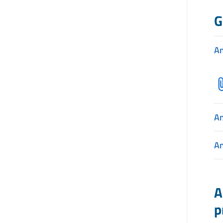
G
A
A
A
A
p