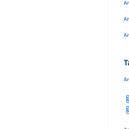
A
A
A
T
A