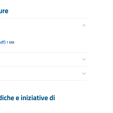
ure
df)
1 MB
che e iniziative di