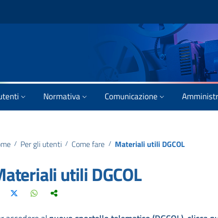
utenti
Normativa
Comunicazione
Amministr
ome
/
Per gli utenti
/
Come fare
/
Materiali utili DGCOL
ateriali utili DGCOL