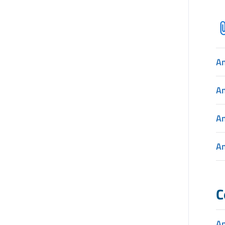
A
A
A
A
C
A