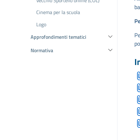
Vecchio Sportello online (COL)
ba
Cinema per la scuola
Pe
Logo
Pe
Approfondimenti tematici
po
Normativa
I