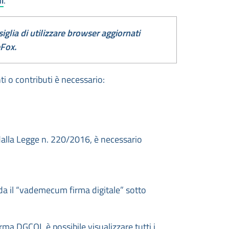
i
.
siglia di utilizzare browser aggiornati
eFox.
ti o contributi è necessario:
i dalla Legge n. 220/2016, è necessario
veda il “vademecum firma digitale” sotto
ma DGCOL è possibile visualizzare tutti i