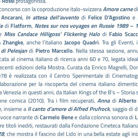
 Rossi
protagonista.
in concorso con la coproduzione italo-svizzera
Amore carne
d
 Ancarani
,
In attesa dell’avvento
di
Felice D’Agostino
e
le
di
Flatform
,
Notes sur nos voyages en Russie 1989 –
e
Miss Candace Hilligoss’ Flickering Halo
di
Fabio Scacc
ia Zhangke
, anche l’italiano
Jacopo Quadri
. Tra gli Eventi, 
o di Pelesjan
di
Pietro Marcello
. Nella stessa sezione, ann
icata al cinema italiano di ricerca anni 60 e 70, legata ide
 recenti edizioni della Mostra. Curata da Enrico Magrelli, D
78 è realizzata con il Centro Sperimentale di Cinematog
laborazione per la riscoperta del cinema italiano dimentic
Venezia in questi anni, da Italian Kings of the B’s – Storia 
one comica (2010). Tra i film recuperati,
Anna
di
Alberto
ne, insieme a
Il canto d’amore di Alfred Prufrock
, saggio di 
a voce narrante di
Carmelo Bene
e dalla colonna sonora di
L
e titoli inediti, restaurati dalla Fondazione Cineteca Italiana
28
, che mostra il fascino del Lido in una bella estate agli ini