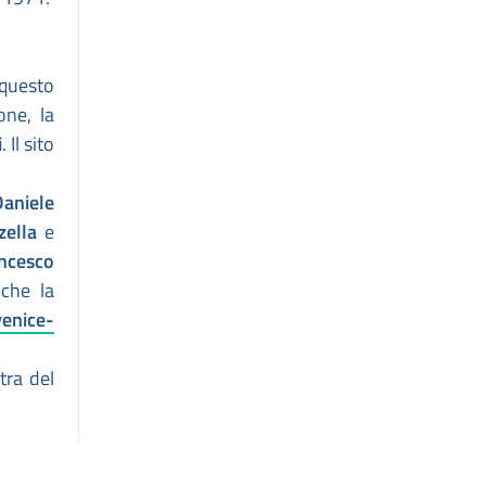
 questo
one, la
i
. Il sito
Daniele
zella
e
ncesco
nche la
enice-
tra del