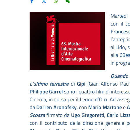
Martedì 
con il c
Francesc
l’antepr
al Lido, 
alla 68e
in progr
Quando 
L’ultimo terrestre
di
Gipi
(Gian Alfonso Paci
Philippe Garrel
sono i quattro film di interesse
Cinema, in corsa per il Leone d’Oro. Ad asseg
da
Darren Aronofsky
, con
Mario Martone
e
A
Scossa
firmato da
Ugo Gregoretti
,
Carlo Lizz
con il contributo della direzione generale 