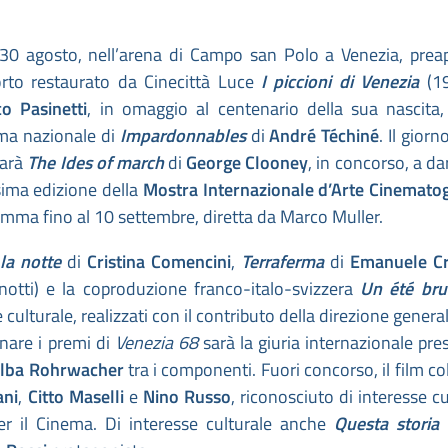
30 agosto, nell’arena di Campo san Polo a Venezia, prea
orto restaurato da Cinecittà Luce
I piccioni di Venezia
(1
o Pasinetti
, in omaggio al centenario della sua nascita
ima nazionale di
Impardonnables
di
André Téchiné
. Il gior
sarà
The Ides of march
di
George Clooney
, in concorso, a dar
sima edizione della
Mostra Internazionale d’Arte Cinematog
amma fino al 10 settembre, diretta da Marco Muller.
la notte
di
Cristina Comencini
,
Terraferma
di
Emanuele Cr
notti) e la coproduzione franco-italo-svizzera
Un été br
 culturale, realizzati con il contributo della direzione general
nare i premi di
Venezia 68
sarà la giuria internazionale pre
lba Rohrwacher
tra i componenti. Fuori concorso, il film co
ani
,
Citto Maselli
e
Nino Russo
, riconosciuto di interesse cu
per il Cinema. Di interesse culturale anche
Questa stori