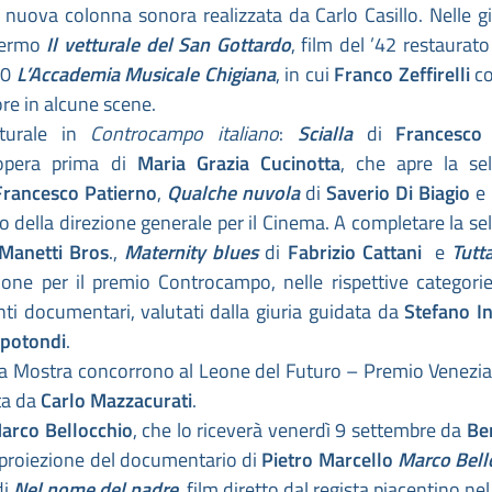
 nuova colonna sonora realizzata da Carlo Casillo. Nelle g
hermo
Il vetturale del San Gottardo
, film del ’42 restaurato
50
L’Accademia Musicale Chigiana
, in cui
Franco Zeffirelli
c
re in alcune scene.
lturale in
Controcampo italiano
:
Scialla
di
Francesco
opera prima di
Maria Grazia Cucinotta
, che apre la se
Francesco Patierno
,
Qualche nuvola
di
Saverio Di Biagio
e
buto della direzione generale per il Cinema. A completare la se
Manetti Bros
.,
Maternity blues
di
Fabrizio Cattani
e
Tutt
ione per il premio Controcampo, nelle rispettive categorie
anti documentari, valutati dalla giuria guidata da
Stefano I
apotondi
.
 della Mostra concorrono al Leone del Futuro – Premio Venezi
uta da
Carlo Mazzacurati
.
arco Bellocchio
, che lo riceverà venerdì 9 settembre da
Be
a proiezione del documentario di
Pietro Marcello
Marco Bell
di
Nel nome del padre
, film diretto dal regista piacentino ne