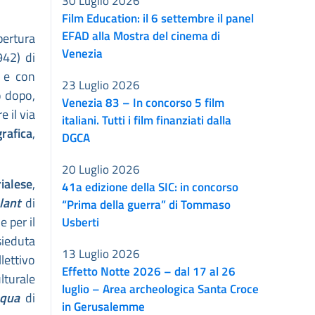
30 Luglio 2026
Film Education: il 6 settembre il panel
EFAD alla Mostra del cinema di
pertura
Venezia
942) di
, e con
23 Luglio 2026
no dopo,
Venezia 83 – In concorso 5 film
e il via
italiani. Tutti i film finanziati dalla
rafica
,
DGCA
20 Luglio 2026
ialese
,
41a edizione della SIC: in concorso
ulant
di
“Prima della guerra” di Tommaso
e per il
Usberti
sieduta
13 Luglio 2026
llettivo
Effetto Notte 2026 – dal 17 al 26
lturale
luglio – Area archeologica Santa Croce
a qua
di
in Gerusalemme