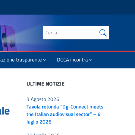
Cerca nel sito
azione trasparente
DGCA incontra
ULTIME NOTIZIE
3 Agosto 2026
ale
Tavola rotonda “Dg-Connect meets
the Italian audiovisual sector” – 6
luglio 2026