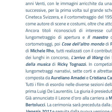
anni Venti, con le immagini arricchite da una
successive, per la prima volta sul grande sc
Cineteca Svizzera, e il cortometraggio del 19
come autore di scene e costumi, oltre che atto
Ancora titoli riconosciuti di interesse cu
lungometraggio di apertura e
Il maestro
cortometraggi, poi
Cose dell’altro mondo
di
di
Michele Rho
, tutti realizzati con il contri
dei lunghi in concorso,
L’arrivo di Wang
dei
della musica
di
Ricky Tognazzi
. In competiz
lungometraggi narrativi, sette corti e altrett
composta da
Aureliano Amadei
e
Cristiana C
Tutti i film di esordio nelle diverse sezioni
prima Luigi De Laurentiis. La giuria è presied
Già annunciato il Leone d’oro alla carriera a
M
Bertolucci
. La cerimonia sarà preceduta dall
Venezia 2011
e seguita dalla nuova versione 