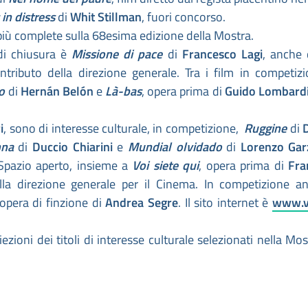
in distress
di
Whit Stillman
, fuori concorso.
più complete sulla 68esima edizione della Mostra.
 di chiusura è
Missione di pace
di
Francesco Lagi
, anche
ntributo della direzione generale. Tra i film in competizi
po
di
Hernán Belón
e
Là-bas
, opera prima di
Guido Lombard
i
, sono di interesse culturale, in competizione,
Ruggine
di
onna
di
Duccio Chiarini
e
Mundial olvidado
di
Lorenzo Gar
 Spazio aperto, insieme a
Voi siete qui
, opera prima di
Fra
della direzione generale per il Cinema. In competizione a
 opera di finzione di
Andrea Segre
. Il sito internet è
www.v
iezioni dei titoli di interesse culturale selezionati nella Mos