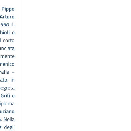
i
Pippo
Arturo
 1990
di
hioli
e
il corto
unciata
almente
omenico
rafia –
ato, in
segreta
 Grifi
e
diploma
uciano
. Nella
zi degli