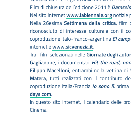
Film di chiusura dell’edizione 2011 è
Damsels 
Nel sito internet
www.labiennale.org
notizie 
Nella 26esima
Settimana della critica
, film
riconosciuto di interesse culturale con il co
coproduzione italo-franco-argentina
El cam
internet è
www.sicvenezia.it
.
Tra i film selezionati nelle
Giornate degli autor
Gaglianone
, i documentari
Hit the road, n
Filippo Macelloni
, entrambi nella vetrina di
Matera
, tutti realizzati con il contributo 
coproduzione Italia/Francia
Io sono lì
, prima
days.com
.
In questo sito internet, il calendario delle pro
Cinema.