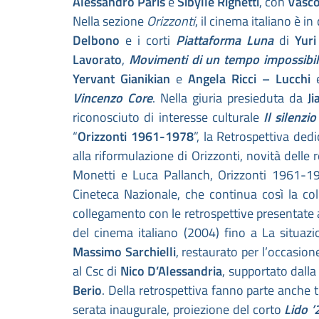
Alessandro Paris
e
Sibylle Righetti
, con
Vasco
Nella sezione
Orizzonti
, il cinema italiano è 
Delbono
e i corti
Piattaforma Luna
di
Yuri
Lavorato
,
Movimenti di un tempo impossibi
Yervant Gianikian
e
Angela Ricci – Lucchi
Vincenzo Core
. Nella giuria presieduta da
J
riconosciuto di interesse culturale
Il silenzi
“
Orizzonti 1961-1978
”, la Retrospettiva ded
alla riformulazione di Orizzonti, novità delle
Monetti e Luca Pallanch, Orizzonti 1961-19
Cineteca Nazionale, che continua così la col
collegamento con le retrospettive presentate a 
del cinema italiano (2004) fino a La situazi
Massimo Sarchielli
, restaurato per l’occasio
al Csc di
Nico D’Alessandria
, supportato dall
Berio
. Della retrospettiva fanno parte anche tr
serata inaugurale, proiezione del corto
Lido ’