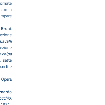
iornate
 con la
ompare
 Bruni
,
lezione
Cavalli
lezione
a colpa
, sette
ncerti
e
a Opera
rnardo
occhio,
l 1971.