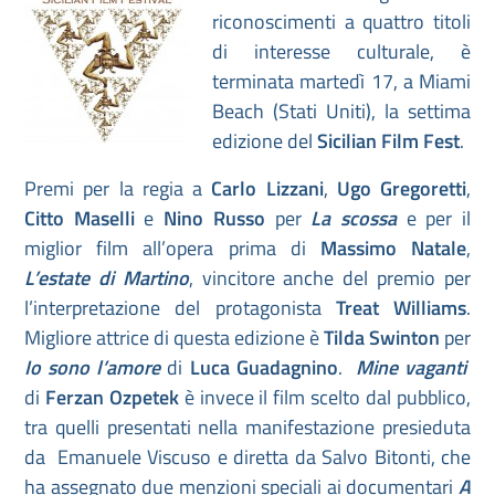
riconoscimenti a quattro titoli
di interesse culturale, è
terminata martedì 17, a Miami
Beach (Stati Uniti), la settima
edizione del
Sicilian Film Fest
.
Premi per la regia a
Carlo Lizzani
,
Ugo Gregoretti
,
Citto Maselli
e
Nino Russo
per
La scossa
e per il
miglior film all’opera prima di
Massimo Natale
,
L’estate di Martino
, vincitore anche del premio per
l’interpretazione del protagonista
Treat Williams
.
Migliore attrice di questa edizione è
Tilda Swinton
per
Io sono l’amore
di
Luca Guadagnino
.
Mine vaganti
di
Ferzan Ozpetek
è invece il film scelto dal pubblico,
tra quelli presentati nella manifestazione presieduta
da Emanuele Viscuso e diretta da Salvo Bitonti, che
ha assegnato due menzioni speciali ai documentari
A