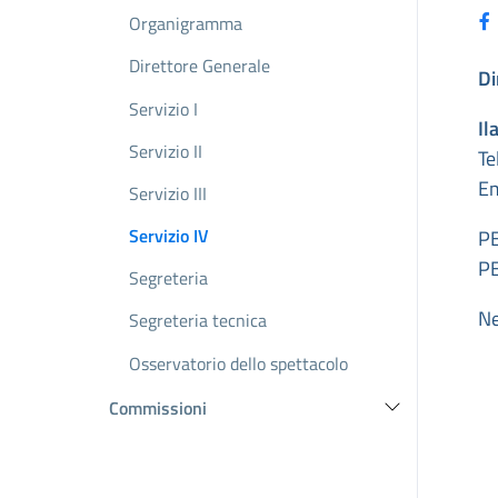
Organigramma
Direttore Generale
Di
Servizio I
Il
Servizio II
Te
Em
Servizio III
Servizio IV
P
P
Segreteria
Ne
Segreteria tecnica
Osservatorio dello spettacolo
Commissioni