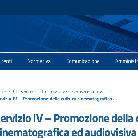
utenti
Normativa
Comunicazione
Amministr
ome
/
Chi siamo
/
Struttura organizzativa e contatti
/
Servizio IV – Promozione della cultura cinematografica ed audiovisiva – Vigilanza
ervizio IV – Promozione della 
inematografica ed audiovisiva