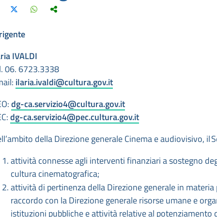
rigente
aria IVALDI
l. 06. 6723.
3338
ail:
ilaria.ivaldi@cultura.gov.it
EO:
dg-ca.servizio4@cultura.gov.it
EC:
dg-ca.servizio4@pec.cultura.gov.it
ll’ambito della Direzione generale Cinema e audiovisivo, il
S
attività connesse agli interventi finanziari a sostegno degli
cultura cinematografica;
attività di pertinenza della Direzione generale in materi
raccordo con la Direzione generale risorse umane e organiz
istituzioni pubbliche e attività relative al potenziamento 