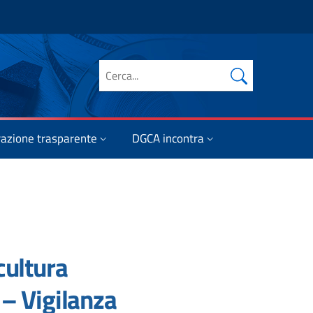
Cerca nel sito
azione trasparente
DGCA incontra
cultura
 – Vigilanza