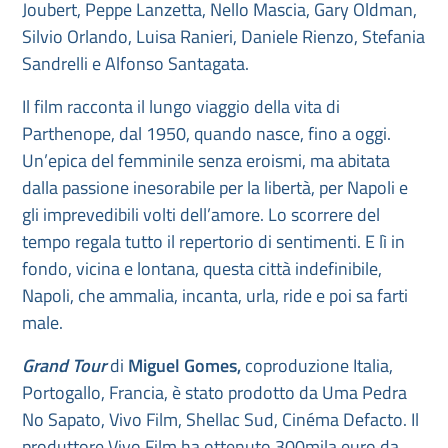
Joubert, Peppe Lanzetta, Nello Mascia, Gary Oldman,
Silvio Orlando, Luisa Ranieri, Daniele Rienzo, Stefania
Sandrelli e Alfonso Santagata.
Il film racconta il lungo viaggio della vita di
Parthenope, dal 1950, quando nasce, fino a oggi.
Un’epica del femminile senza eroismi, ma abitata
dalla passione inesorabile per la libertà, per Napoli e
gli imprevedibili volti dell’amore. Lo scorrere del
tempo regala tutto il repertorio di sentimenti. E lì in
fondo, vicina e lontana, questa città indefinibile,
Napoli, che ammalia, incanta, urla, ride e poi sa farti
male.
Grand Tour
di
Miguel Gomes,
coproduzione Italia,
Portogallo, Francia, è stato prodotto da Uma Pedra
No Sapato, Vivo Film, Shellac Sud, Cinéma Defacto. Il
produttore Vivo Film ha ottenuto 300mila euro da