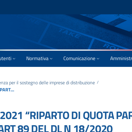
utenti
Normativa
Comunicazione
Amministr
za per il sostegno delle imprese di distribuzione
/
AVVISO: DM 26 12/01/2021 “RIPARTO DI QUOTA PARTE DEL FONDO DI CUI ALL’ART 89 DEL DL N 18/2020 CONVERTITO CON MODIFICAZ. DALLA L. N 27/2020 PER IL SOSTEGNO DELLE IMPRESE DI DISTRIBUZ. CINEMATOGRAFICA”
/2021 “RIPARTO DI QUOTA PA
’ART 89 DEL DL N 18/2020