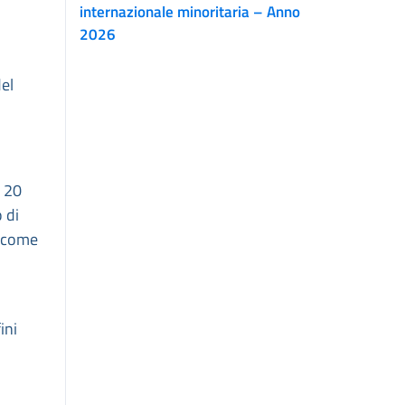
internazionale minoritaria – Anno
2026
del
l 20
 di
ì come
ini