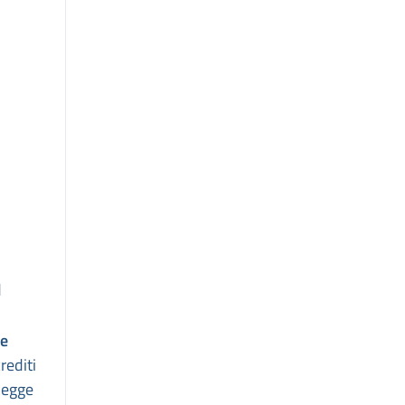
d
le
rediti
 legge