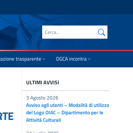
Cerca nel sito
azione trasparente
DGCA incontra
ULTIMI AVVISI
3 Agosto 2026
Avviso agli utenti – Modalità di utilizzo
RTE
del Logo DIAC – Dipartimento per le
Attività Culturali