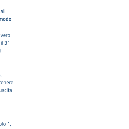
ali
 modo
ovvero
il 31
di
,
ntenere
uscita
olo 1,