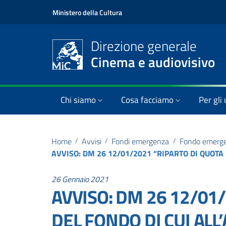
Ministero della Cultura
Direzione generale
Cinema e audiovisivo
Chi siamo
Cosa facciamo
Per gli 
Home
/
Avvisi
/
Fondi emergenza
/
Fondo emergen
26 Gennaio 2021
AVVISO: DM 26 12/01
DEL FONDO DI CUI ALL