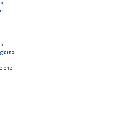
che
he
 o
 giorno
ezione
)