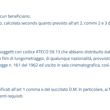
scun beneficiario;
io, calcolata secondo quanto previsto all'art 2, commi 2 e 3 
oggetti con codice ATECO 59.13 che abbiano distribuito da
ilm di lungometraggio, di qualunque nazionalità, provvisto
a legge n. 161 del 1962 ed uscito in sala cinematografica, cos
ificati all’art 1 comma 4 del succitato D.M. In particolare, ai f
nti requisiti: