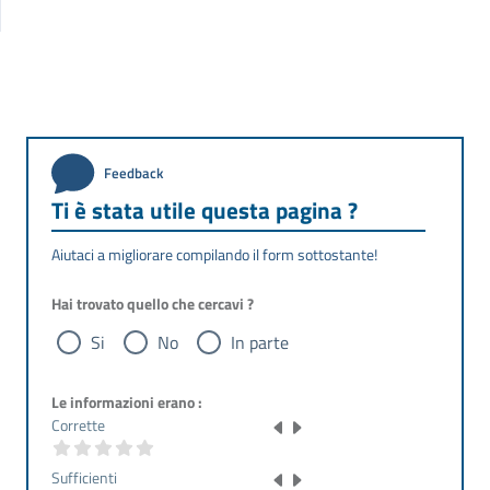
Feedback
Ti è stata utile questa pagina ?
Aiutaci a migliorare compilando il form sottostante!
Hai trovato quello che cercavi ?
Si
No
In parte
Le informazioni erano :
Corrette
Sufficienti