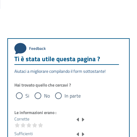
Feedback
Ti è stata utile questa pagina ?
Aiutaci a migliorare compilando il form sottostante!
Hai trovato quello che cercavi ?
Si
No
In parte
Le informazioni erano :
Corrette
Sufficienti