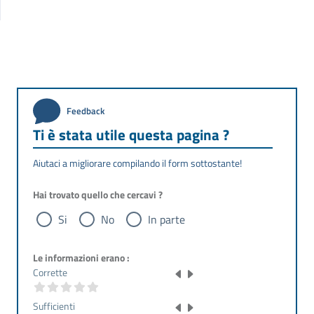
Feedback
Ti è stata utile questa pagina ?
Aiutaci a migliorare compilando il form sottostante!
Hai trovato quello che cercavi ?
Si
No
In parte
Le informazioni erano :
Corrette
Sufficienti