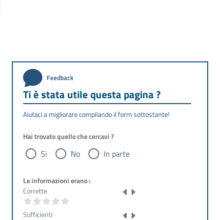
Feedback
Ti è stata utile questa pagina ?
Aiutaci a migliorare compilando il form sottostante!
Hai trovato quello che cercavi ?
Si
No
In parte
Le informazioni erano :
Corrette
Sufficienti