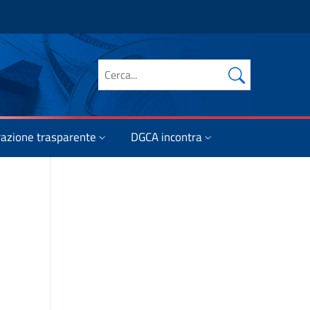
Cerca nel sito
azione trasparente
DGCA incontra