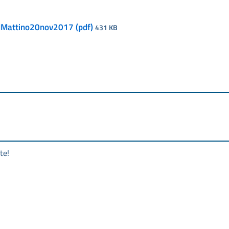
IlMattino20nov2017 (pdf)
431 KB
te!