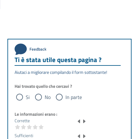
Feedback
Ti è stata utile questa pagina ?
Aiutaci a migliorare compilando il form sottostante!
Hai trovato quello che cercavi ?
Si
No
In parte
Le informazioni erano :
Corrette
Sufficienti