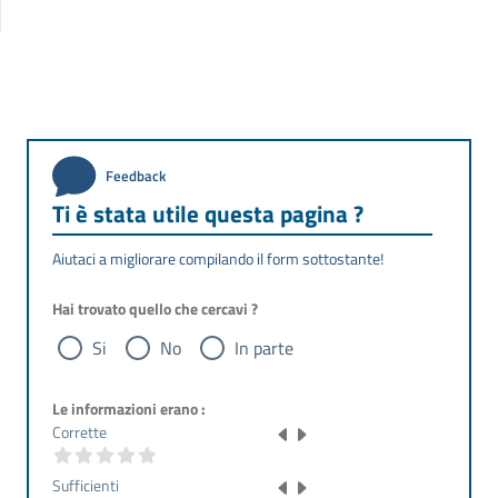
Feedback
Ti è stata utile questa pagina ?
Aiutaci a migliorare compilando il form sottostante!
Hai trovato quello che cercavi ?
Si
No
In parte
Le informazioni erano :
Corrette
Sufficienti