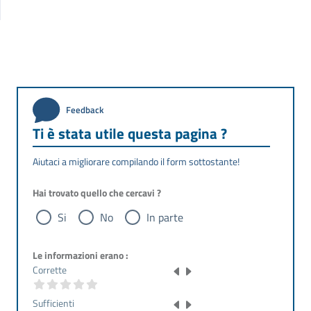
Feedback
Ti è stata utile questa pagina ?
Aiutaci a migliorare compilando il form sottostante!
Hai trovato quello che cercavi ?
Si
No
In parte
Le informazioni erano :
Corrette
Sufficienti