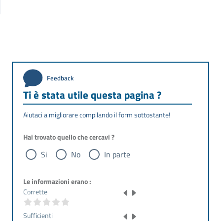
Feedback
Ti è stata utile questa pagina ?
Aiutaci a migliorare compilando il form sottostante!
Hai trovato quello che cercavi ?
Si
No
In parte
Le informazioni erano :
Corrette
Sufficienti