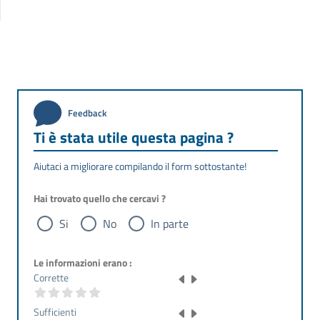
Feedback
Ti è stata utile questa pagina ?
Aiutaci a migliorare compilando il form sottostante!
Hai trovato quello che cercavi ?
Si
No
In parte
Le informazioni erano :
Corrette
Sufficienti