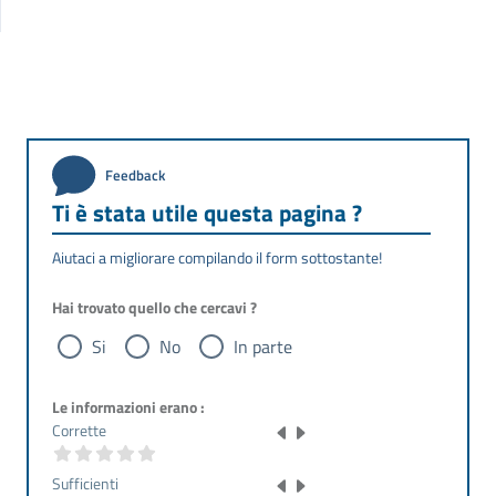
Feedback
Ti è stata utile questa pagina ?
Aiutaci a migliorare compilando il form sottostante!
Hai trovato quello che cercavi ?
Si
No
In parte
Le informazioni erano :
Corrette
Sufficienti