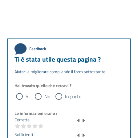
Feedback
Ti è stata utile questa pagina ?
Aiutaci a migliorare compilando il form sottostante!
Hai trovato quello che cercavi ?
Si
No
In parte
Le informazioni erano :
Corrette
Sufficienti