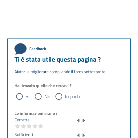
Feedback
Ti è stata utile questa pagina ?
Aiutaci a migliorare compilando il form sottostante!
Hai trovato quello che cercavi ?
Si
No
In parte
Le informazioni erano :
Corrette
Sufficienti