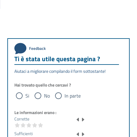
Feedback
Ti è stata utile questa pagina ?
Aiutaci a migliorare compilando il form sottostante!
Hai trovato quello che cercavi ?
Si
No
In parte
Le informazioni erano :
Corrette
Sufficienti