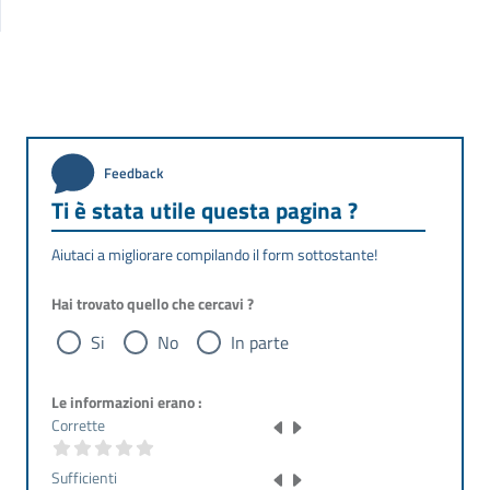
Feedback
Ti è stata utile questa pagina ?
Aiutaci a migliorare compilando il form sottostante!
Hai trovato quello che cercavi ?
Si
No
In parte
Le informazioni erano :
Corrette
Sufficienti