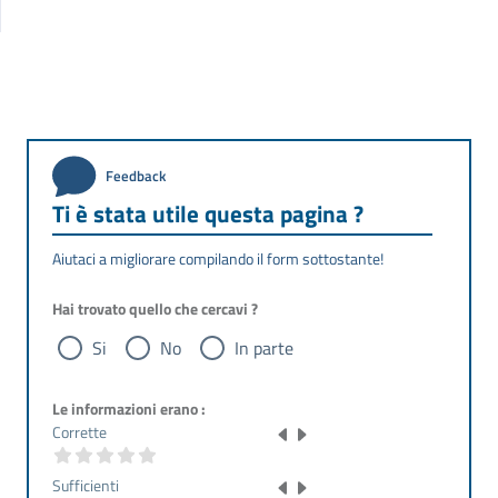
Feedback
Ti è stata utile questa pagina ?
Aiutaci a migliorare compilando il form sottostante!
Hai trovato quello che cercavi ?
Si
No
In parte
Le informazioni erano :
Corrette
Sufficienti