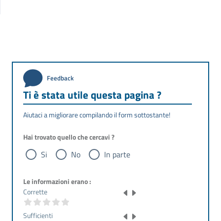
Feedback
Ti è stata utile questa pagina ?
Aiutaci a migliorare compilando il form sottostante!
Hai trovato quello che cercavi ?
Si
No
In parte
Le informazioni erano :
Corrette
Sufficienti