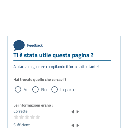
Feedback
Ti è stata utile questa pagina ?
Aiutaci a migliorare compilando il form sottostante!
Hai trovato quello che cercavi ?
Si
No
In parte
Le informazioni erano :
Corrette
Sufficienti