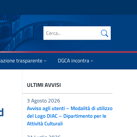
Cerca nel sito
azione trasparente
DGCA incontra
ULTIMI AVVISI
3 Agosto 2026
d
Avviso agli utenti – Modalità di utilizzo
del Logo DIAC – Dipartimento per le
Attività Culturali