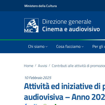
Ministero della Cultura
Direzione generale
Cinema e audiovisivo
Chi siamo
Cosa facciamo
Per gli 
Home
/
Avvisi
/
Contributi alle attività di promozi
10 Febbraio 2025
Attività ed iniziative 
audiovisiva – Anno 20