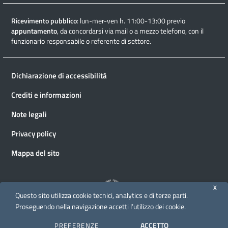
Ricevimento pubblico
: lun-mer-ven h. 11:00-13:00 previo
appuntamento
, da concordarsi via mail o a mezzo telefono, con il
funzionario responsabile o referente di settore.
Dichiarazione di accessibilità
Crediti e informazioni
Note legali
Privacy policy
Mappa del sito
X
Questo sito utilizza cookie tecnici, analytics e di terze parti.
Proseguendo nella navigazione accetti l’utilizzo dei cookie.
© 2026 Direzione generale Cinema e audiovisivo
ACCETTO
PREFERENZE