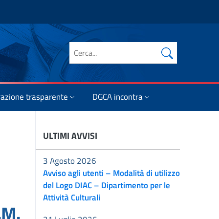
Cerca nel sito
azione trasparente
DGCA incontra
ULTIMI AVVISI
3 Agosto 2026
Avviso agli utenti – Modalità di utilizzo
del Logo DIAC – Dipartimento per le
Attività Culturali
.M.