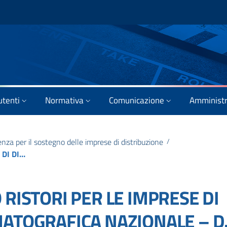
utenti
Normativa
Comunicazione
Amministr
za per il sostegno delle imprese di distribuzione
/
AVVISO – CONTRIBUTO RISTORI PER LE IMPRESE DI DISTRIBUZIONE CINEMATOGRAFICA NAZIONALE – D.M. 12.01.2021 – AUTORIZZATO IL PAGAMENTO PER PARTE DEI BENEFICIARI DELL’ALLEGATO B DEL D.D. 12/05/2021
RISTORI PER LE IMPRESE DI
ATOGRAFICA NAZIONALE – D