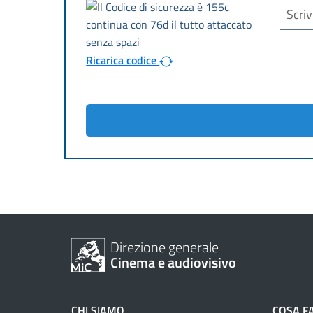
Ricarica codice
Direzione generale
Cinema e audiovisivo
CHI SIAMO
COSA F