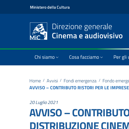
Ministero della Cultura
Direzione generale
Cinema e audiovisivo
Chi siamo
Cosa facciamo
Per gli 
Home
/
Avvisi
/
Fondi emergenza
/
Fondo emergen
20 Luglio 2021
AVVISO – CONTRIBUTO 
DISTRIBUZIONE CINEM