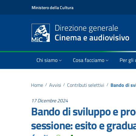
Ministero della Cultura
Direzione generale
Cinema e audiovisivo
Chi siamo
Cosa facciamo
Per gli 
Home
/
Avvisi
/
Contributi selettivi
/
17 Dicembre 2024
Bando di sviluppo e pro
sessione: esito e gradu