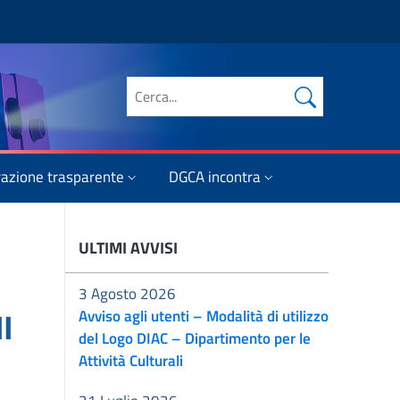
Cerca nel sito
azione trasparente
DGCA incontra
ULTIMI AVVISI
3 Agosto 2026
I
Avviso agli utenti – Modalità di utilizzo
del Logo DIAC – Dipartimento per le
Attività Culturali