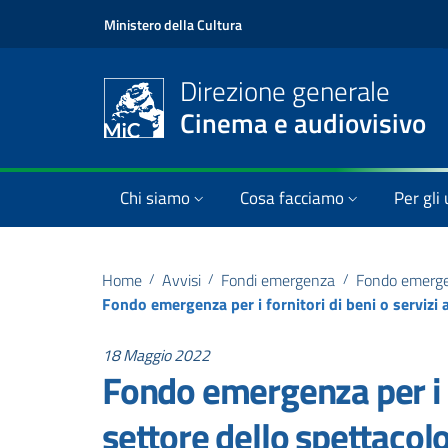
Ministero della Cultura
Direzione generale
Cinema e audiovisivo
Chi siamo
Cosa facciamo
Per gli 
Home
/
Avvisi
/
Fondi emergenza
/
Fondo emergenz
18 Maggio 2022
Fondo emergenza per i fo
settore dello spettacol