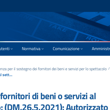
utenti
Normativa
Comunicazione
Amministr
a per il sostegno dei fornitori dei beni e servizi per lo spettacolo
/
Fondo emergenza per i fornitori di beni o servizi al settore dello spettacolo: (DM.26.5.2021): Autorizzato il pagamento per gli ultimi beneficiari dell’allegato B del D.D. 22.11.2021
rnitori di beni o servizi al
o: (DM.26.5.2021): Autorizzato 