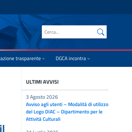
Cerca nel sito
azione trasparente
DGCA incontra
ULTIMI AVVISI
3 Agosto 2026
Avviso agli utenti – Modalità di utilizzo
del Logo DIAC – Dipartimento per le
Attività Culturali
il