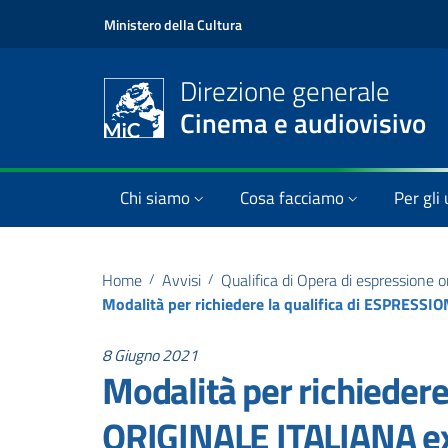
Ministero della Cultura
Direzione generale
Cinema e audiovisivo
Chi siamo
Cosa facciamo
Per gli 
Home
/
Avvisi
/
Qualifica di Opera di espressione or
8 Giugno 2021
Modalità per richieder
ORIGINALE ITALIANA ex