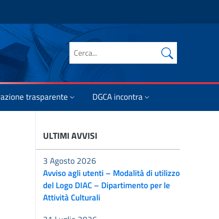
Cerca nel sito
azione trasparente
DGCA incontra
ULTIMI AVVISI
3 Agosto 2026
Avviso agli utenti – Modalità di utilizzo
del Logo DIAC – Dipartimento per le
Attività Culturali