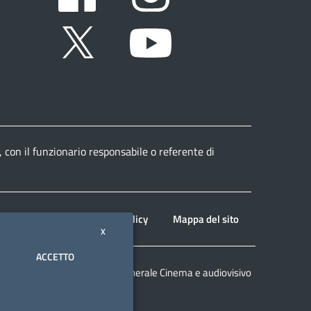
Twitter
Youtube
, con il funzionario responsabile o referente di
Note legali
Privacy policy
Mappa del sito
X
ACCETTO
© 2026 Direzione generale Cinema e audiovisivo