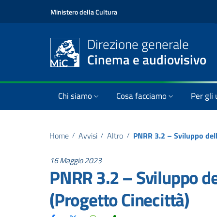
Ministero della Cultura
Direzione generale
Cinema e audiovisivo
Chi siamo
Cosa facciamo
Per gli 
Home
/
Avvisi
/
Altro
/
16 Maggio 2023
PNRR 3.2 – Sviluppo de
(Progetto Cinecittà)