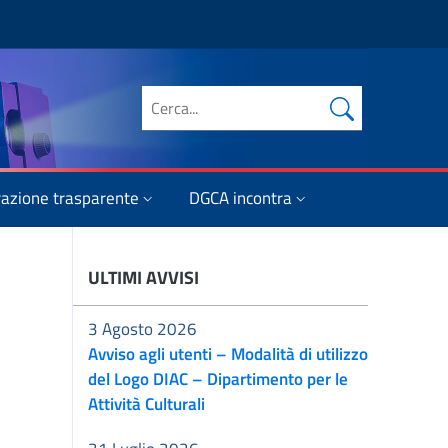
Cerca nel sito
azione trasparente
DGCA incontra
ULTIMI AVVISI
3 Agosto 2026
Avviso agli utenti – Modalità di utilizzo
del Logo DIAC – Dipartimento per le
Attività Culturali