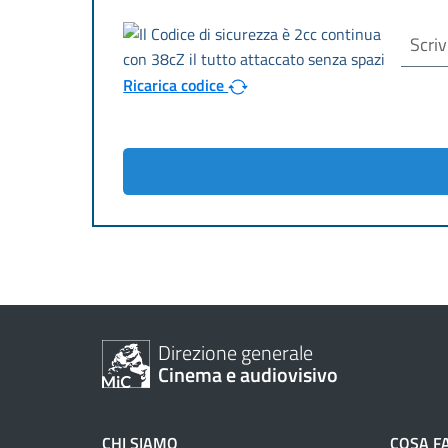
Ricarica codice
Direzione generale
Cinema e audiovisivo
CHI SIAMO
COSA F