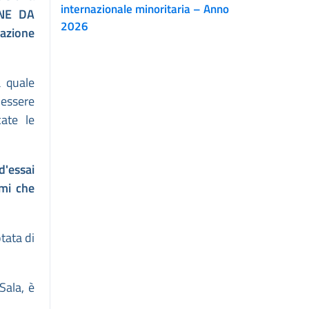
internazionale minoritaria – Anno
ONE DA
2026
cazione
a quale
 essere
cate le
d'essai
mi che
tata di
Sala, è