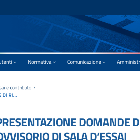
utenti
Normativa
Comunicazione
Amministr
sai e contributo
/
PROROGA SCADENZA PRESENTAZIONE DOMANDE DI RICONOSCIMENTO PROVVISORIO DI SALA D’ESSAI (2017) PROPEDEUTICO ALLA PARTECIPAZIONE AL “BANDO PROGRAMMAZIONE” 2017 – AVVISO AGLI UTENTI
PRESENTAZIONE DOMANDE D
VISORIO DI SALA D’ESSAI