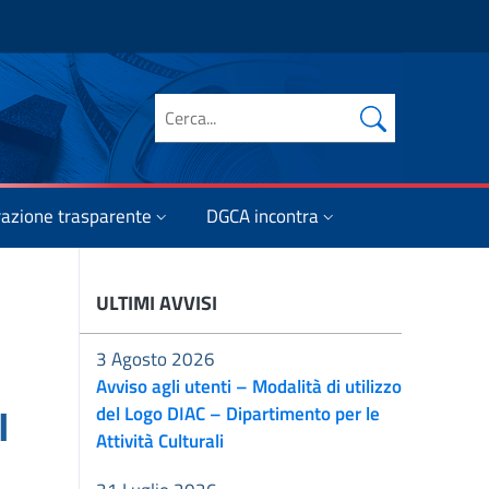
Cerca nel sito
azione trasparente
DGCA incontra
ULTIMI AVVISI
3 Agosto 2026
Avviso agli utenti – Modalità di utilizzo
I
del Logo DIAC – Dipartimento per le
Attività Culturali