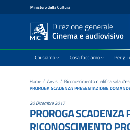
Ministero della Cultura
Direzione generale
Cinema e audiovisivo
Chi siamo
Cosa facciamo
Per gli 
Home
/
Avvisi
/
Riconoscimento qualifica sala d'es
20 Dicembre 2017
PROROGA SCADENZA 
RICONOSCIMENTO PROV