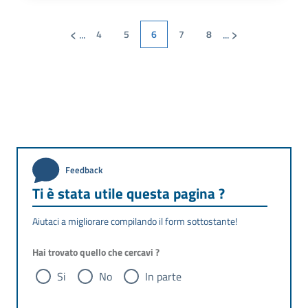
‹
›
...
...
4
5
6
7
8
Feedback
Ti è stata utile questa pagina ?
Aiutaci a migliorare compilando il form sottostante!
Hai trovato quello che cercavi ?
Si
No
In parte