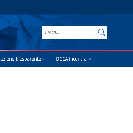
Cerca nel sito
azione trasparente
DGCA incontra