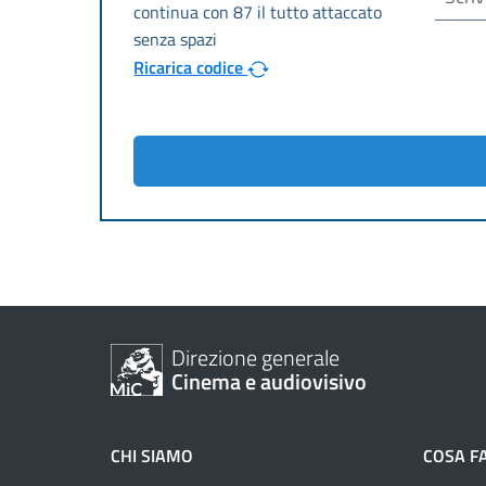
Ricarica codice
Direzione generale
Cinema e audiovisivo
CHI SIAMO
COSA F