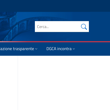
Cerca nel sito
azione trasparente
DGCA incontra