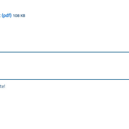
 (pdf)
108 KB
te!