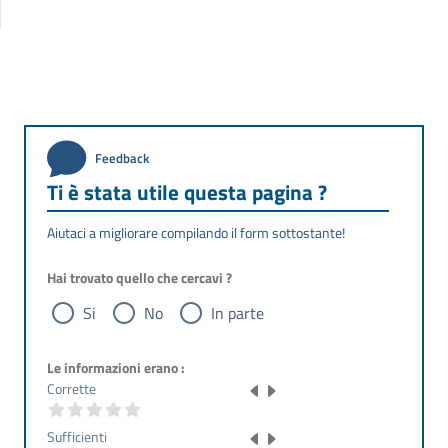
Feedback
Ti è stata utile questa pagina ?
Aiutaci a migliorare compilando il form sottostante!
Hai trovato quello che cercavi ?
Si
No
In parte
Le informazioni erano :
Corrette
Sufficienti