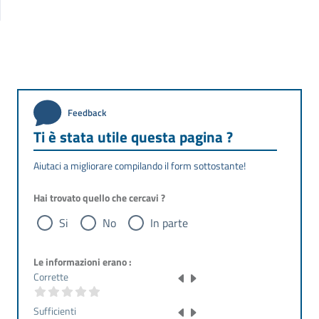
Feedback
Ti è stata utile questa pagina ?
Aiutaci a migliorare compilando il form sottostante!
Hai trovato quello che cercavi ?
Si
No
In parte
Le informazioni erano :
Corrette
Sufficienti