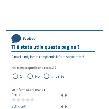
Feedback
Ti è stata utile questa pagina ?
Aiutaci a migliorare compilando il form sottostante!
Hai trovato quello che cercavi ?
Si
No
In parte
Le informazioni erano :
Corrette
Sufficienti